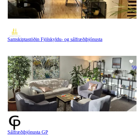
Samskiptastöðin Fjölskyldu- og sálfræðiþjónusta
59
Sálfræðiþjónusta GP