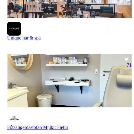
Unique hár & spa
71
Fótaaðgerðastofan Mjúkir Fætur