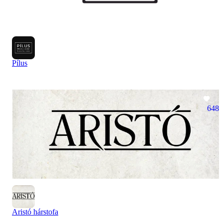
Pílus
648
Aristó hárstofa