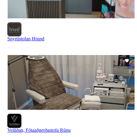
Snyrtistofan Hrund
276
Vellíðan, Fótaaðgerðastofa Rúnu