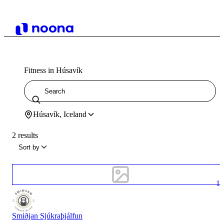
Fitness in Húsavík
Húsavík, Iceland
2 results
Sort by
1
Smiðjan Sjúkraþjálfun