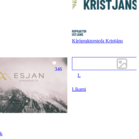
Kírópraktorstofa Kristjáns
346
L
Líkami
ík