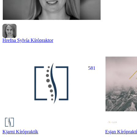
Hrefna Sylvía Kírópraktor
581
Kjarni Kírópraktík
Esjan Kíróprakt