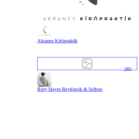
Akranes Kírópraktík
282
Rory Hayes Reykjavik & Selfoss