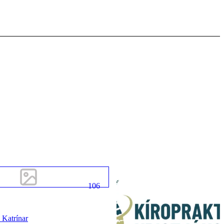
106
 Katrínar