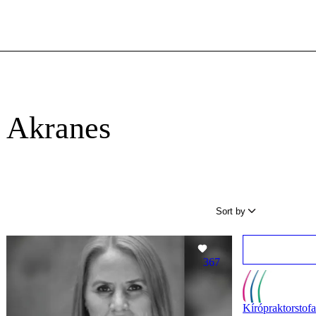
n Akranes
Sort by
367
Kírópraktorstofa