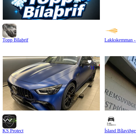
Topp Bílaþrif
Lakkskemman - B
31
KS Protect
Ísland Bílaviðge