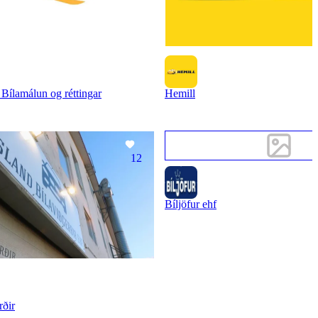
ílamálun og réttingar
Hemill
12
Bíljöfur ehf
rðir