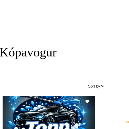
 Kópavogur
Sort by
9