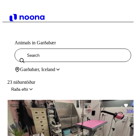
Animals in Garðabær
Garðabær, Iceland
23 niðurstöður
Raða eftir
316