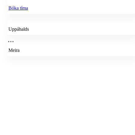
Bóka tíma
Uppáhalds
Meira