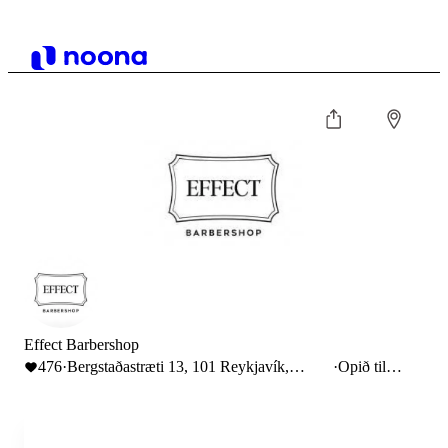
Effect Barbershop
476
·
Bergstaðastræti 13, 101 Reykjavík,
·
Opið til
Iceland
18:00