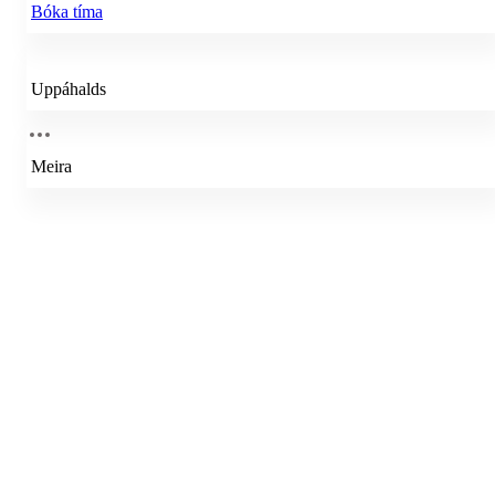
Bóka tíma
Uppáhalds
Meira