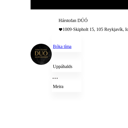
Hárstofan DÚÓ
1009
·
Skipholt 15, 105 Reykjavík, I
Bóka tíma
Uppáhalds
Meira