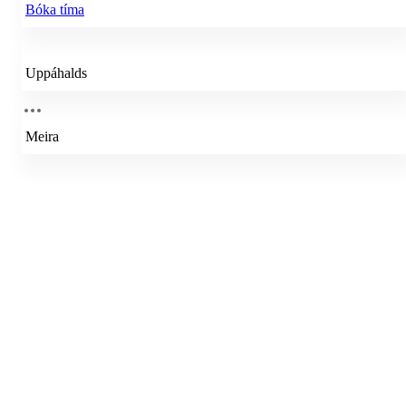
Bóka tíma
Uppáhalds
Meira