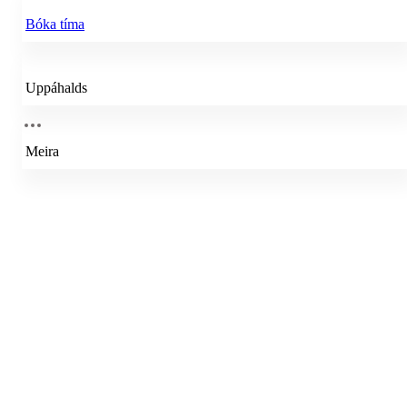
Bóka tíma
Uppáhalds
Meira