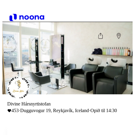
Divine Hársnyrtistofan
453
·
Dugguvogur 19, Reykjavík, Iceland
·
Opið til 14:30