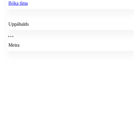
Bóka tíma
Uppáhalds
Meira