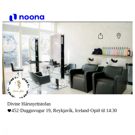
Divine Hársnyrtistofan
452
·
Dugguvogur 19, Reykjavík, Iceland
·
Opið til 14:30