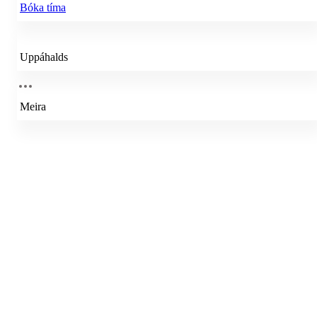
Bóka tíma
Uppáhalds
Meira