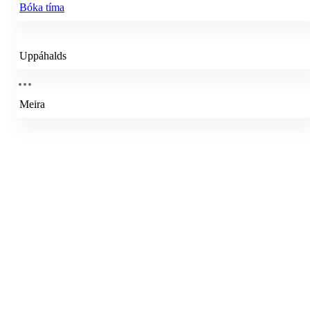
Bóka tíma
Uppáhalds
Meira