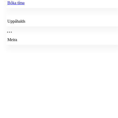
Bóka tíma
Uppáhalds
Meira