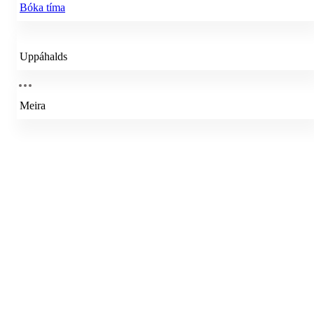
Bóka tíma
Uppáhalds
Meira