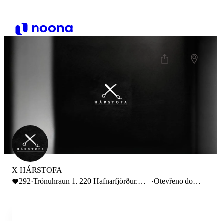
X HÁRSTOFA
292
·
Trönuhraun 1, 220 Hafnarfjörður,
·
Otevřeno do
Ísland
18:00