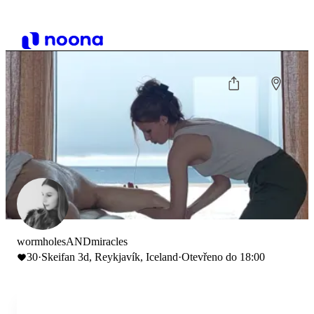
wormholesANDmiracles
30
·
Skeifan 3d, Reykjavík, Iceland
·
Otevřeno do 18:00