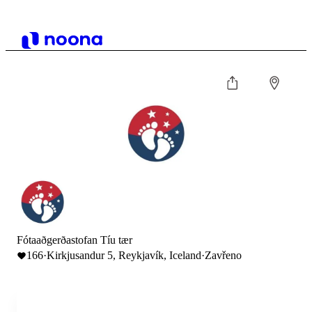
Fótaaðgerðastofan Tíu tær
166
·
Kirkjusandur 5, Reykjavík, Iceland
·
Zavřeno