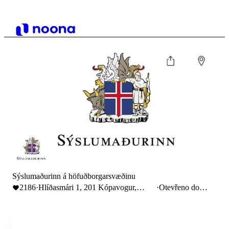
Sýslumaðurinn á höfuðborgarsvæðinu
2186
·
Hlíðasmári 1, 201 Kópavogur,
·
Otevřeno do
Iceland
15:00