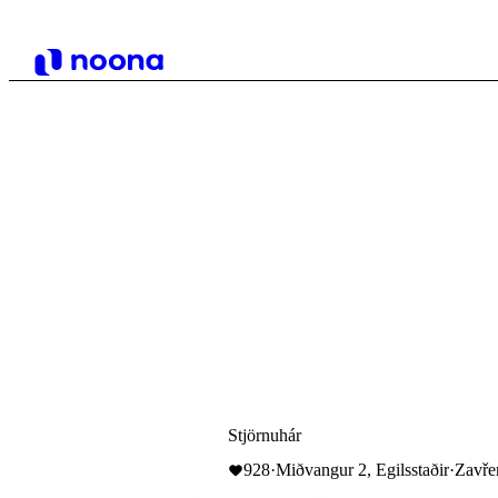
Stjörnuhár
928
·
Miðvangur 2, Egilsstaðir
·
Zavře