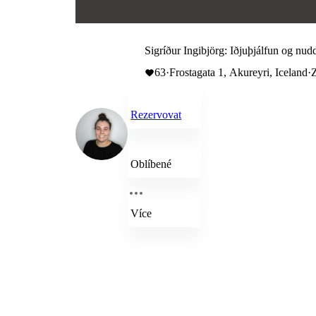
Sigríður Ingibjörg: Iðjuþjálfun og nud
63
·
Frostagata 1, Akureyri, Iceland
·
Rezervovat
Oblíbené
Více