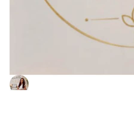
Salon Candella
Resslova 1083/9, 708 00 Ostrava 8, Česko