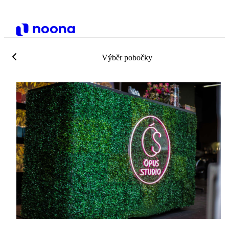
Výběr pobočky
Ó