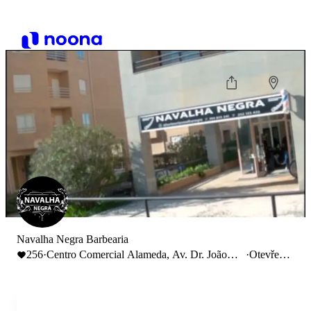
Navalha Negra Barbearia
256
·
Centro Comercial Alameda, Av. Dr. João
·
Otevřeno
Canavarro 106, 4480-951 Vila do Conde
do 20:30