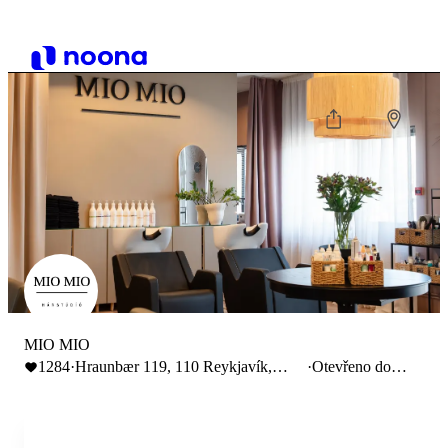
MIO MIO
1284
·
Hraunbær 119, 110 Reykjavík,
·
Otevřeno do
Iceland
16:00