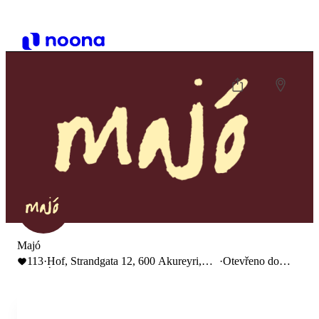
Majó
113
·
Hof, Strandgata 12, 600 Akureyri,
·
Otevřeno do
Ísland
23:00