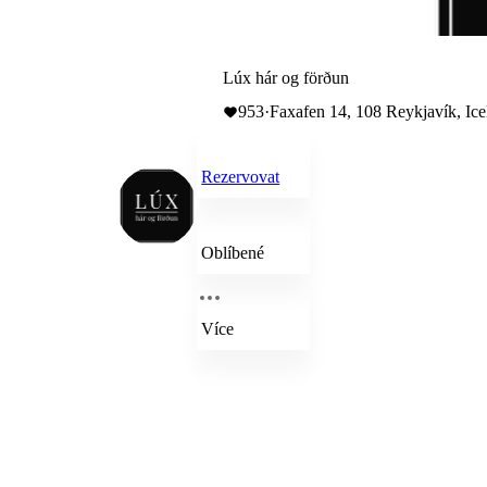
Lúx hár og förðun
953
·
Faxafen 14, 108 Reykjavík, Ice
Rezervovat
Oblíbené
Více