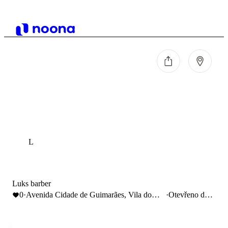
L
Luks barber
0
·
Avenida Cidade de Guimarães, Vila do
·
Otevřeno do
Conde, Portugal
23:00