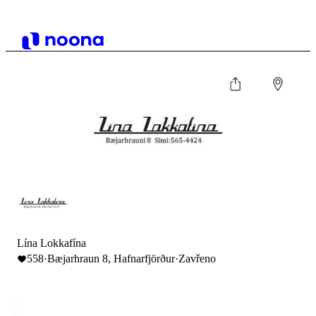
Lína Lokkafína
558
·
Bæjarhraun 8, Hafnarfjörður
·
Zavřeno