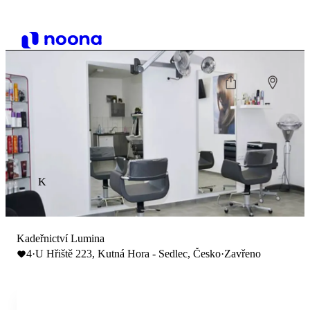
K
Kadeřnictví Lumina
4
·
U Hřiště 223, Kutná Hora - Sedlec, Česko
·
Zavřeno