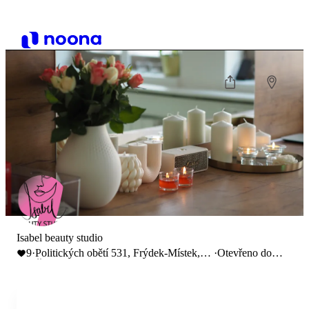
Isabel beauty studio
9
·
Politických obětí 531, Frýdek-Místek,
·
Otevřeno do
Česko
14:00