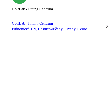
GolfLab - Fitting Centrum
GolfLab - Fitting Centrum
Průhonická 119, Čestlice-Říčany u Prahy, Česko