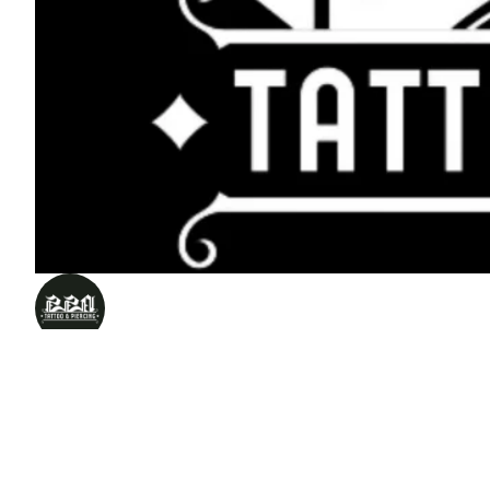
220 Tattoo & Piercing
Bæjarhraun 24, Hafnarfjörður, Iceland