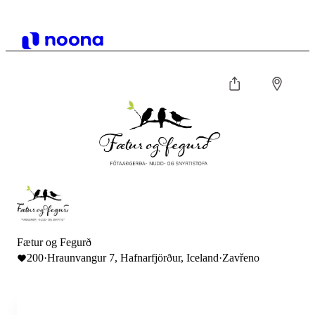
Fætur og Fegurð
200
·
Hraunvangur 7, Hafnarfjörður, Iceland
·
Zavřeno