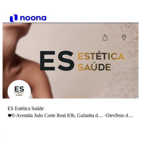
ES Estética Saúde
0
·
Avenida João Corte Real 83b, Gafanha da
·
Otevřeno do
Nazaré, Portugal
13:00