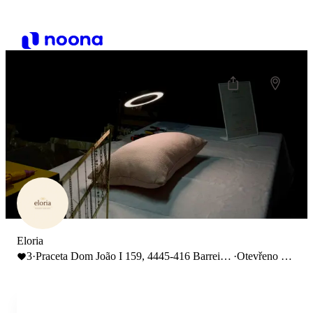
Eloria
3
·
Praceta Dom João I 159, 4445-416 Barreiro
·
Otevřeno do
de Baixo, Portugal
20:00