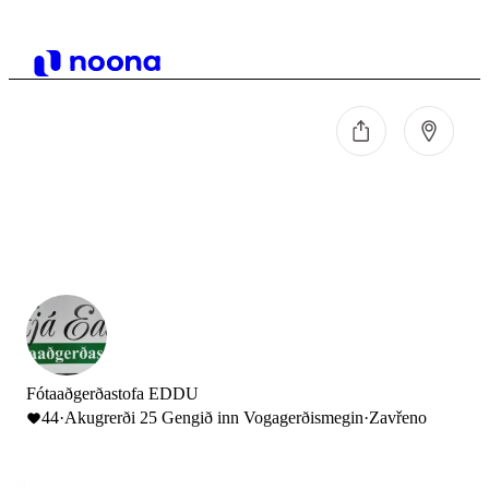
Fótaaðgerðastofa EDDU
44
·
Akugrerði 25 Gengið inn Vogagerðismegin
·
Zavřeno