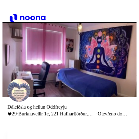
Dáleiðsla og heilun Oddfreyju
29
·
Burknavellir 1c, 221 Hafnarfjörður,
·
Otevřeno do
Iceland
16:00