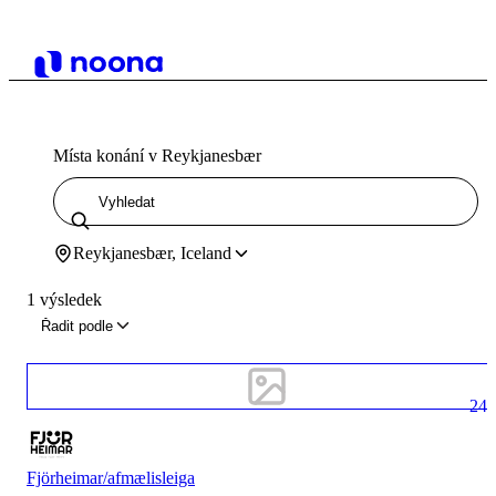
Místa konání v Reykjanesbær
Reykjanesbær, Iceland
1 výsledek
Řadit podle
24
Fjörheimar/afmælisleiga