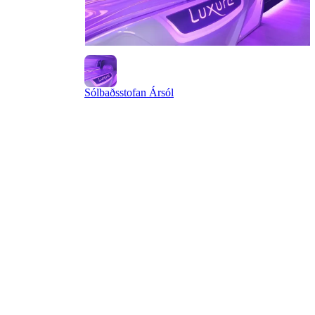
Sólbaðsstofan Ársól