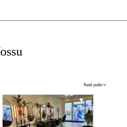
fossu
Řadit podle
606