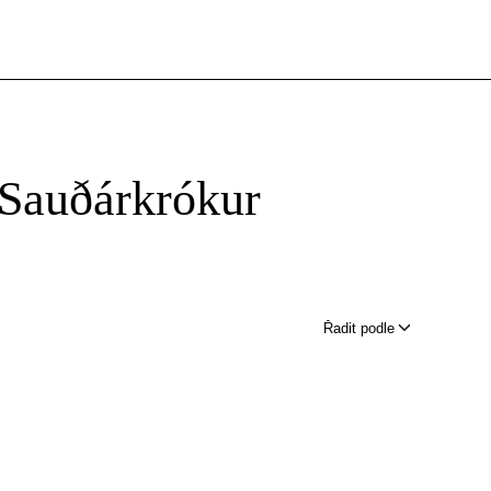
 Sauðárkrókur
Řadit podle