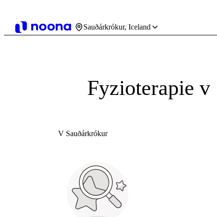
Sauðárkrókur, Iceland
Fyzioterapie v
V Sauðárkrókur