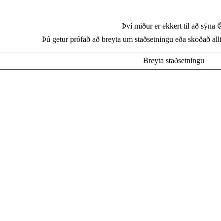
Því miður er ekkert til að sýna 
Þú getur prófað að breyta um staðsetningu eða skoðað allt
Breyta staðsetningu