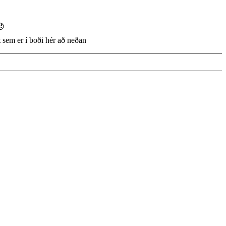
😞
 sem er í boði hér að neðan