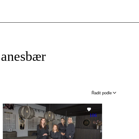
janesbær
Řadit podle
106