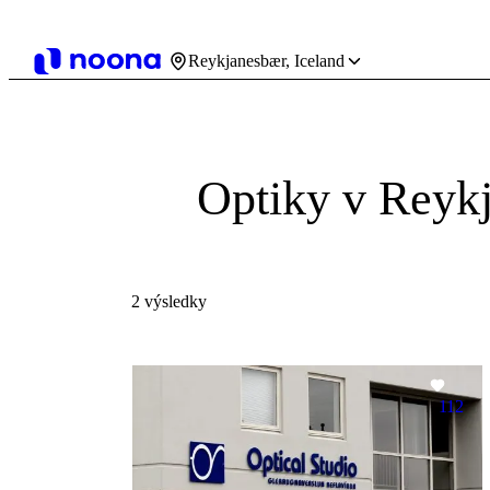
Reykjanesbær, Iceland
Optiky v Reyk
2 výsledky
112