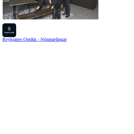
Reykjanes Optikk - Sjónmælingar