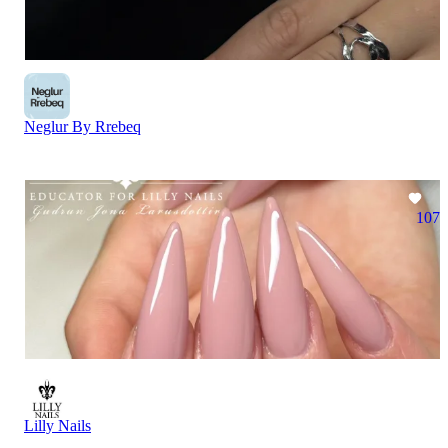
Neglur By Rrebeq
107
Lilly Nails