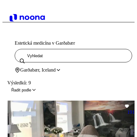
Estetická medicína v Garðabær
Garðabær, Iceland
Výsledků: 9
Řadit podle
191