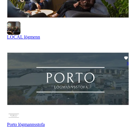
LOCAL lögmenn
3
Porto lögmannsstofa