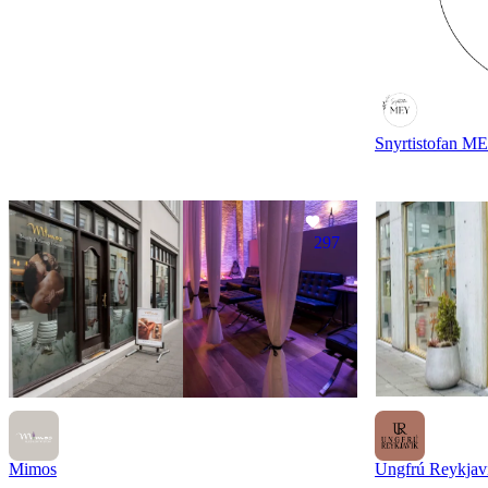
Snyrtistofan M
297
Mimos
Ungfrú Reykjav