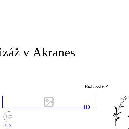
vizáž v Akranes
Řadit podle
118
LUX