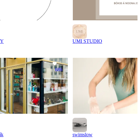
EY
UMI STUDIO
686
ík
swimslow