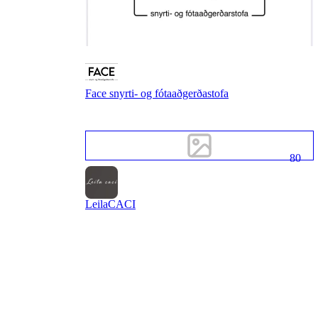
Face snyrti- og fótaaðgerðastofa
80
LeilaCACI