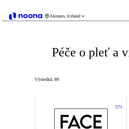
Akranes, Iceland
Péče o pleť a 
Výsledků: 89
573